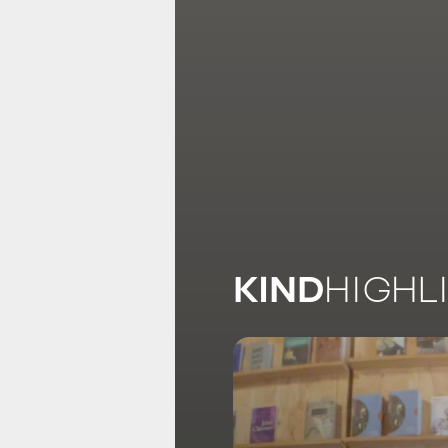
KIND
HIGHL