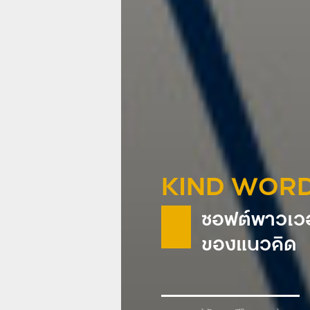
KIND WOR
ซอฟต์พาวเวอ
ของแนวคิด