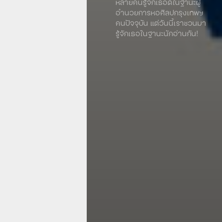
หลายคนรู้จักเธอดีในฐานะผู้
อำนวยการหอศิลปกรุงเทพฯ
คนปัจจุบัน แต่วันนี้เราชวนมา
รู้จักเธอในฐานะนักอ่านกัน!